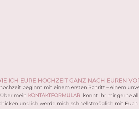
 WIE ICH EURE HOCHZEIT GANZ NACH EUREN V
ochzeit beginnt mit einem ersten Schritt – einem unv
 Über mein
KONTAKTFORMULAR
könnt Ihr mir gerne a
chicken und ich werde mich schnellstmöglich mit Euch 
en wir uns zu einem persönlichen Gespräch oder zu eine
o können wir uns gegenseitig kennenlernen und Eure Vi
perfekten besprechen.