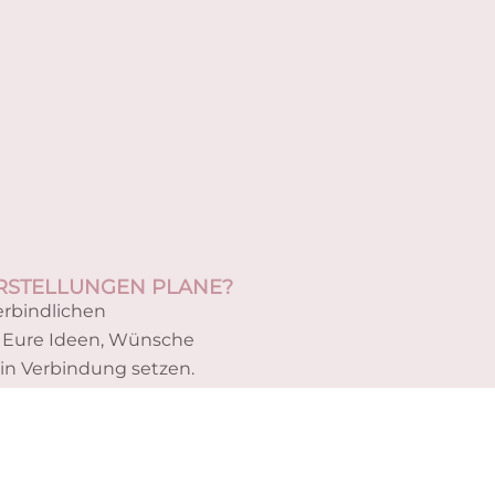
ORSTELLUNGEN PLANE?
erbindlichen
ll Eure Ideen, Wünsche
in Verbindung setzen.
r virtuellen „TEA &
sionen für Euren