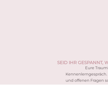
SEID IHR GESPANNT,
Eure Traumh
Kennenlerngespräch.
und offenen Fragen s
Anschließend treff
COFFEE TIME.“ S